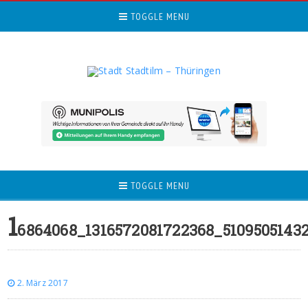
TOGGLE MENU
TOGGLE MENU
1
6864068_1316572081722368_5109505143
2. März 2017