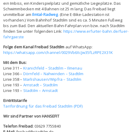
ein Imbiss, ein Kinderspielplatz und gemütliche Liegeplätze. Das
Schwimmbecken mit 4 Bahnen ist 25 m lang. Das Freibad liegt
unmittelbar am
Ilmtal-Radweg
.
(Eine E-Bike-Ladestation ist
vorhanden.) Vom Bahnhof Stadtilm sind es ca. 5 Minuten Fußweg
bis zum Bad. Den aktuellen Bahn-Fahrplan von bzw. nach Stadtilm
finden Sie unter folgenden Link:
https://www.erfurter-bahn.de/fuer-
fahrgaeste
Folge dem Kanal Freibad Stadtilm
auf WhatsApp:
https://whatsapp.com/channel/0029Vb6XcJw35fLzRPE2X31K
Mit dem Bus:
Linie 311 –
Kranichfeld – Stadtilm – Ilmenau
Linie 366 –
Dörnfeld – Nahwinden – Stadtilm
Linie 358 –
Marlishausen/Wipfra – Stadtilm
Linie 193 –
Arnstadt – Stadtilm
Linie 193 –
Stadtilm – Arnstadt
Eintrittstarife
Tarifordnung für das Freibad Stadtilm (PDF)
Wir sind Partner von HANSEFIT
Telefon Freibad:
03629 7755840
E-Mail:
freibad@stadtilm.de