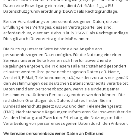
Daten eine Einwilligung einholen, dient Art. 6 Abs. 1
lit.
a EU-
Datenschutzgrundverordnung (DSGVO) als Rechtsgrundlage.
Bei der Verarbeitung von personenbezogenen Daten, die zur
Erfüllung eines Vertrages, dessen Vertragspartei Sie sind,
erforderlich ist, dient Art. 6 Abs. 1 lit. b DSGVO als Rechtsgrundlage.
Dies gilt auch für vorvertragliche Maßnahmen.
Die Nutzung unserer Seite ist ohne eine Angabe von
personenbezogenen Daten möglich. Für die Nutzung einzelner
Services unserer Seite können sich hierfür abweichende
Regelungen ergeben, die in diesem Falle nachstehend gesondert
erläutert werden. Ihre personenbezogenen Daten (z.B. Name,
Anschrift, E-Mail, Telefonnummer, u.ä.) werden von uns nur gemäß
den Bestimmungen des deutschen Datenschutzrechts verarbeitet.
Daten sind dann personenbezogen, wenn sie eindeutig einer
bestimmten natürlichen Person zugeordnet werden können. Die
rechtlichen Grundlagen des Datenschutzes finden Sie im
Bundesdatenschutzgesetz (BDSG) und dem Telemediengesetz
(TMG). Nachstehende Regelungen informieren Sie insoweit über die
Art, den Umfang und Zweck der Erhebung, die Nutzung und die
Verarbeitung von personenbezogenen Daten durch den Anbieter.
Weitergabe personenbezogener Daten an Dritte und