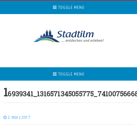
TOGGLE MENU
TOGGLE MENU
1
6939341_1316571345055775_7410075666
2. März 2017