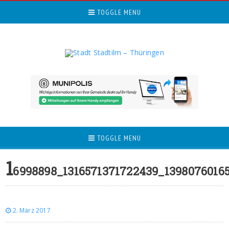
TOGGLE MENU
TOGGLE MENU
1
6998898_1316571371722439_1398076016
2. März 2017