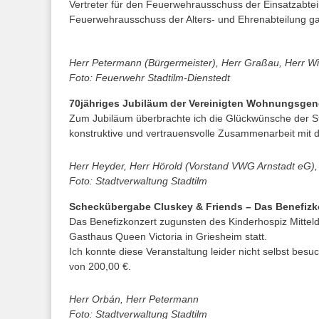
Vertreter für den Feuerwehrausschuss der Einsatzabteil
Feuerwehrausschuss der Alters- und Ehrenabteilung ga
Herr Petermann (Bürgermeister), Herr Graßau, Herr Wil
Foto: Feuerwehr Stadtilm-Dienstedt
70jähriges Jubiläum der Vereinigten Wohnungsgen
Zum Jubiläum überbrachte ich die Glückwünsche der Sta
konstruktive und vertrauensvolle Zusammenarbeit mit 
Herr Heyder, Herr Hörold (Vorstand VWG Arnstadt eG),
Foto: Stadtverwaltung Stadtilm
Scheckübergabe Cluskey & Friends – Das Benefizk
Das Benefizkonzert zugunsten des Kinderhospiz Mittel
Gasthaus Queen Victoria in Griesheim statt.
Ich konnte diese Veranstaltung leider nicht selbst bes
von 200,00 €.
Herr Orbán, Herr Petermann
Foto: Stadtverwaltung Stadtilm