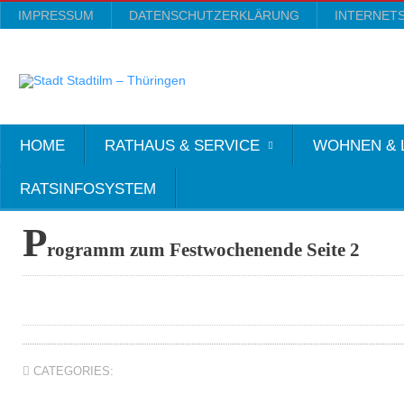
IMPRESSUM
DATENSCHUTZERKLÄRUNG
INTERNET
HOME
RATHAUS & SERVICE
WOHNEN & 
RATSINFOSYSTEM
P
rogramm zum Festwochenende Seite 2
CATEGORIES: