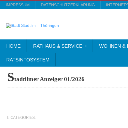
IMPRESSUM
DATENSCHUTZERKLÄRUNG
INTERNET
HOME
RATHAUS & SERVICE
WOHNEN & 
RATSINFOSYSTEM
S
tadtilmer Anzeiger 01/2026
CATEGORIES: