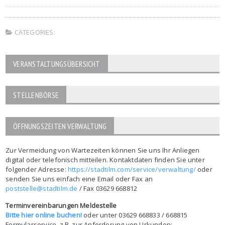
CATEGORIES:
VERANSTALTUNGSÜBERSICHT
STELLENBÖRSE
ÖFFNUNGSZEITEN VERWALTUNG
Zur Vermeidung von Wartezeiten können Sie uns Ihr Anliegen
digital oder telefonisch mitteilen. Kontaktdaten finden Sie unter
folgender Adresse:
https://stadtilm.com/service/verwaltung/
oder
senden Sie uns einfach eine Email oder Fax an
poststelle@stadtilm.de
/ Fax 03629 668812
Terminvereinbarungen Meldestelle
Bitte hier online buchen!
oder unter 03629 668833 / 668815
Formularservice, z.B. zur Anforderung von Urkunden: