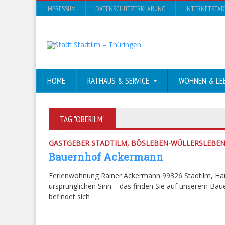
IMPRESSUM
DATENSCHUTZERKLÄRUNG
INTERNETSTA
HOME
RATHAUS & SERVICE
WOHNEN & LE
TAG "OBERILM"
GASTGEBER STADTILM, BÖSLEBEN-WÜLLERSLEBE
Bauernhof Ackermann
Ferienwohnung Rainer Ackermann 99326 Stadtilm, Hau
ursprünglichen Sinn – das finden Sie auf unserem Bau
befindet sich