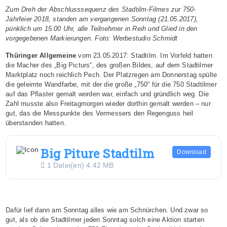
Zum Dreh der Abschlusssequenz des Stadtilm-Filmes zur 750-
Jahrfeier 2018, standen am vergangenen Sonntag (21.05.2017),
pünklich um 15:00 Uhr, alle Teilnehmer in Reih und Glied in den
vorgegebenen Markierungen. Foto: Werbestudio Schmidt
Thüringer Allgemeine
vom 23.05.2017: Stadtilm. Im Vorfeld hatten
die Macher des „Big Picturs“, des großen Bildes, auf dem Stadtilmer
Marktplatz noch reichlich Pech. Der Platzregen am Donnerstag spülte
die geleimte Wandfarbe, mit der die große „750“ für die 750 Stadtilmer
auf das Pflaster gemalt worden war, einfach und gründlich weg. Die
Zahl musste also Freitagmorgen wieder dorthin gemalt werden – nur
gut, das die Messpunkte des Vermessers den Regenguss heil
überstanden hatten.
Big Piture Stadtilm
Download
1 Datei(en)
4.42 MB
Dafür lief dann am Sonntag alles wie am Schnürchen. Und zwar so
gut, als ob die Stadtilmer jeden Sonntag solch eine Aktion starten