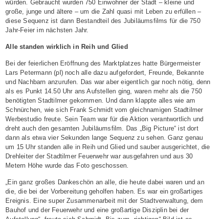
würden. Gebraucht wurden 750 Einwohner der Stadt – kleine und
große, junge und ältere – um die Zahl quasi mit Leben zu erfüllen –
diese Sequenz ist dann Bestandteil des Jubiläumsfilms für die 750
Jahr-Feier im nächsten Jahr.
Alle standen wirklich in Reih und Glied
Bei der feierlichen Eröffnung des Marktplatzes hatte Bürgermeister
Lars Petermann (pl) noch alle dazu aufgefordert, Freunde, Bekannte
und Nachbarn anzurufen. Das war aber eigentlich gar noch nötig, denn
als es Punkt 14.50 Uhr ans Aufstellen ging, waren mehr als die 750
benötigten Stadtilmer gekommen. Und dann klappte alles wie am
Schnürchen, wie sich Frank Schmidt vom gleichnamigen Stadtilmer
Werbestudio freute. Sein Team war für die Aktion verantwortlich und
dreht auch den gesamten Jubiläumsfilm. Das „Big Picture“ ist dort
dann als etwa vier Sekunden lange Sequenz zu sehen. Ganz genau
um 15 Uhr standen alle in Reih und Glied und sauber ausgerichtet, die
Drehleiter der Stadtilmer Feuerwehr war ausgefahren und aus 30
Metern Höhe wurde das Foto geschossen.
„Ein ganz großes Dankeschön an alle, die heute dabei waren und an
die, die bei der Vorbereitung geholfen haben. Es war ein großartiges
Ereignis. Eine super Zusammenarbeit mit der Stadtverwaltung, dem
Bauhof und der Feuerwehr und eine großartige Disziplin bei der