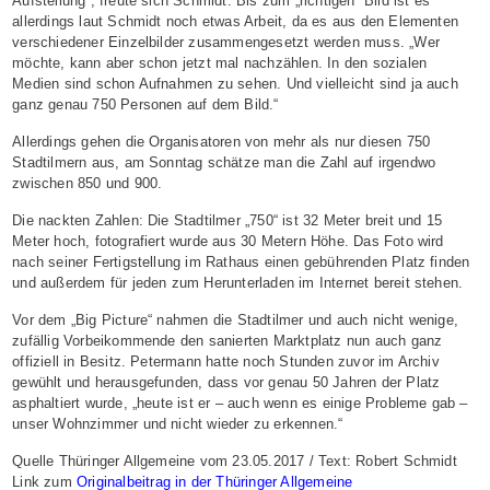
Aufstellung“, freute sich Schmidt. Bis zum „richtigen“ Bild ist es
allerdings laut Schmidt noch etwas Arbeit, da es aus den Elementen
verschiedener Einzelbilder zusammengesetzt werden muss. „Wer
möchte, kann aber schon jetzt mal nachzählen. In den sozialen
Medien sind schon Aufnahmen zu sehen. Und vielleicht sind ja auch
ganz genau 750 Personen auf dem Bild.“
Allerdings gehen die Organisatoren von mehr als nur diesen 750
Stadtilmern aus, am Sonntag schätze man die Zahl auf irgendwo
zwischen 850 und 900.
Die nackten Zahlen: Die Stadtilmer „750“ ist 32 Meter breit und 15
Meter hoch, fotografiert wurde aus 30 Metern Höhe. Das Foto wird
nach seiner Fertigstellung im Rathaus einen gebührenden Platz finden
und außerdem für jeden zum Herunterladen im Internet bereit stehen.
Vor dem „Big Picture“ nahmen die Stadtilmer und auch nicht wenige,
zufällig Vorbeikommende den sanierten Marktplatz nun auch ganz
offiziell in Besitz. Petermann hatte noch Stunden zuvor im Archiv
gewühlt und herausgefunden, dass vor genau 50 Jahren der Platz
asphaltiert wurde, „heute ist er – auch wenn es einige Probleme gab –
unser Wohnzimmer und nicht wieder zu erkennen.“
Quelle Thüringer Allgemeine vom 23.05.2017 / Text: Robert Schmidt
Link zum
Originalbeitrag in der Thüringer Allgemeine