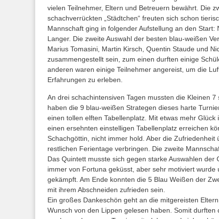
vielen Teilnehmer, Eltern und Betreuern bewährt. Die 
schachverrückten „Städtchen“ freuten sich schon tieris
Mannschaft ging in folgender Aufstellung an den Start:
Langer. Die zweite Auswahl der besten blau-weißen Vere
Marius Tomasini, Martin Kirsch, Quentin Staude und Ni
zusammengestellt sein, zum einen durften einige Schül
anderen waren einige Teilnehmer angereist, um die Luf
Erfahrungen zu erleben.
An drei schachintensiven Tagen mussten die Kleinen 7 s
haben die 9 blau-weißen Strategen dieses harte Turnier
einen tollen elften Tabellenplatz. Mit etwas mehr Glück
einen ersehnten einstelligen Tabellenplatz erreichen k
Schachgöttin, nicht immer hold. Aber die Zufriedenheit
restlichen Ferientage verbringen. Die zweite Mannschaf
Das Quintett musste sich gegen starke Auswahlen der
immer von Fortuna geküsst, aber sehr motiviert wurde 
gekämpft. Am Ende konnten die 5 Blau Weißen der Zwei
mit ihrem Abschneiden zufrieden sein.
Ein großes Dankeschön geht an die mitgereisten Eltern
Wunsch von den Lippen gelesen haben. Somit durften d