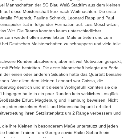
zwei Mannschaften der SG Blau Weiß Stadtilm aus dem kleinen
ch auf diese Meisterschaft kurz nach Weihnachten. Die erste
 Natalie Pflugradt, Pauline Schmidt, Leonard Rapp und Paul
insspieler trat in folgender Formation auf: Luis Möschwitzer,
clas Witt. Die Teams konnten kaum unterschiedlicher
er zum wiederholten sowie letzten Male antreten und zum
t bei Deutschen Meisterschaften zu schnuppern und viele tolle
chwere Runden absolvieren, aber mit viel Motivation gespickt,
 mit Erfolg bestritten. Die erste Mannschaft belegte am Ende
 in der einen oder anderen Situation hätte das Quartett beinahe
önnen. Vor allem dem kleinen Leonard war Caissa, die
 überwog deutlich und mit diesem Wohlgefühl konnten sie die
t hingegen hatte in ein paar Runden kein wirkliches Losglück.
 Großstädte Erfurt, Magdeburg und Hamburg beweisen. Nicht
um jeden einzelnen Brett- und Mannschaftspunkt erbittert
tvertretung ihren Setzlistenplatz um 2 Ränge verbessern und
, die ihre Kleinen in besonderem Maße unterstützt und jeden
ie beiden Trainer Tom George sowie Raiko Siebarth ein