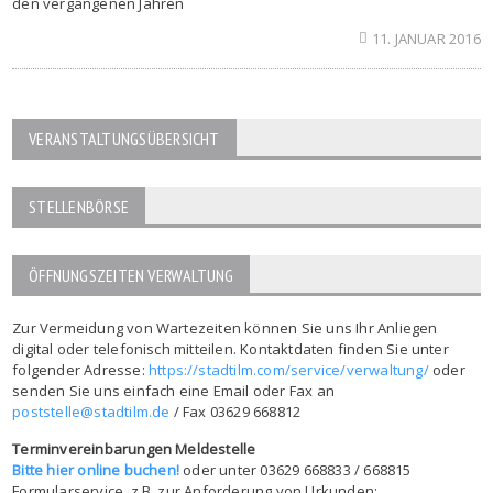
den vergangenen Jahren
11. JANUAR 2016
VERANSTALTUNGSÜBERSICHT
STELLENBÖRSE
ÖFFNUNGSZEITEN VERWALTUNG
Zur Vermeidung von Wartezeiten können Sie uns Ihr Anliegen
digital oder telefonisch mitteilen. Kontaktdaten finden Sie unter
folgender Adresse:
https://stadtilm.com/service/verwaltung/
oder
senden Sie uns einfach eine Email oder Fax an
poststelle@stadtilm.de
/ Fax 03629 668812
Terminvereinbarungen Meldestelle
Bitte hier online buchen!
oder unter 03629 668833 / 668815
Formularservice, z.B. zur Anforderung von Urkunden: