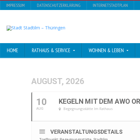
IMPRESSUM
DATENSCHUTZERKLÄRUNG
INTERNETSTADTPLAN
HOME
RATHAUS & SERVICE
WOHNEN & LEBEN
AUGUST, 2026
10
KEGELN MIT DEM AWO OR
Begegnungsstätte Im Rathaus
AUG
VERANSTALTUNGSDETAILS
Treffpunkt: Begegnungsstätte, Stadtilm