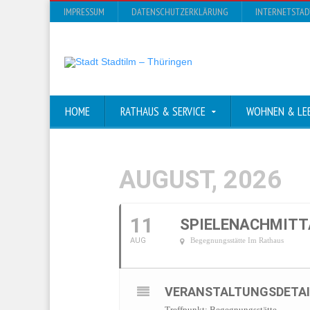
IMPRESSUM
DATENSCHUTZERKLÄRUNG
INTERNETSTA
HOME
RATHAUS & SERVICE
WOHNEN & LE
AUGUST, 2026
11
SPIELENACHMITTA
AUG
Begegnungsstätte Im Rathaus
VERANSTALTUNGSDETAI
Treffpunkt: Begegnungsstätte