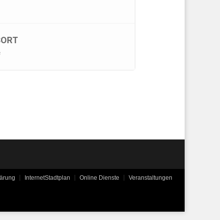
SORT
s
lärung
InternetStadtplan
Online Dienste
Veranstaltungen