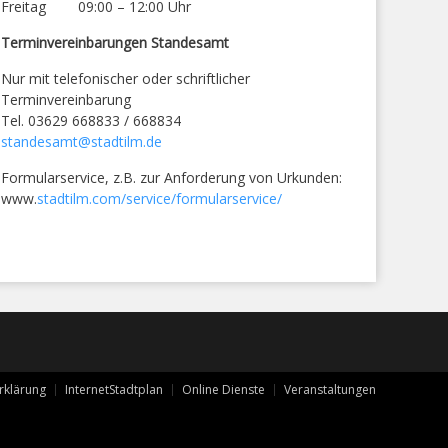
Freitag 09:00 – 12:00 Uhr
Terminvereinbarungen Standesamt
Nur mit telefonischer oder schriftlicher
Terminvereinbarung
Tel. 03629 668833 / 668834
standesamt@stadtilm.de
Formularservice, z.B. zur Anforderung von Urkunden:
www.
stadtilm.com/service/formularservice/
rklärung
InternetStadtplan
Online Dienste
Veranstaltungen