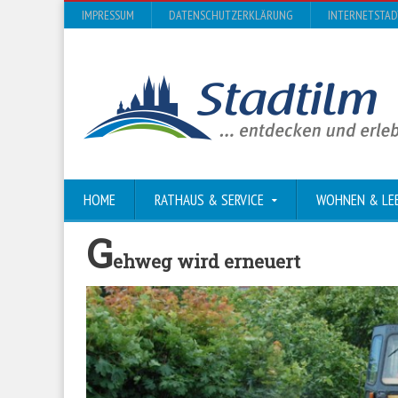
IMPRESSUM
DATENSCHUTZERKLÄRUNG
INTERNETSTA
HOME
RATHAUS & SERVICE
WOHNEN & LE
G
ehweg wird erneuert