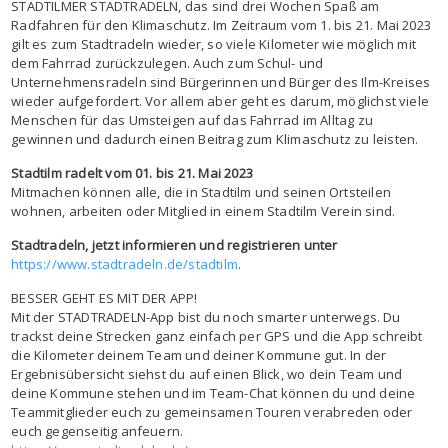
STADTILMER STADTRADELN, das sind drei Wochen Spaß am
Radfahren für den Klimaschutz. Im Zeitraum vom 1. bis 21. Mai 2023
gilt es zum Stadtradeln wieder, so viele Kilometer wie möglich mit
dem Fahrrad zurückzulegen. Auch zum Schul- und
Unternehmensradeln sind Bürgerinnen und Bürger des Ilm-Kreises
wieder aufgefordert. Vor allem aber geht es darum, möglichst viele
Menschen für das Umsteigen auf das Fahrrad im Alltag zu
gewinnen und dadurch einen Beitrag zum Klimaschutz zu leisten.
Stadtilm radelt vom 01. bis 21. Mai 2023
Mitmachen können alle, die in Stadtilm und seinen Ortsteilen
wohnen, arbeiten oder Mitglied in einem Stadtilm Verein sind.
Stadtradeln, jetzt informieren und registrieren unter
https://www.stadtradeln.de/stadtilm
.
BESSER GEHT ES MIT DER APP!
Mit der STADTRADELN-App bist du noch smarter unterwegs. Du
trackst deine Strecken ganz einfach per GPS und die App schreibt
die Kilometer deinem Team und deiner Kommune gut. In der
Ergebnisübersicht siehst du auf einen Blick, wo dein Team und
deine Kommune stehen und im Team-Chat können du und deine
Teammitglieder euch zu gemeinsamen Touren verabreden oder
euch gegenseitig anfeuern.