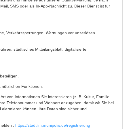
richten und Hinweise aus unserer Stadtverwaltung. Je nach
ail, SMS oder als In-App-Nachricht zu. Dieser Dienst ist für
me, Verkehrssperrungen, Warnungen vor unseriösen
en, städtisches Mitteilungsblatt, digitalisierte
beteiligen.
nützlichen Funktionen.
rt von Informationen Sie interessieren (z. B. Kultur, Familie,
Ihre Telefonnummer und Wohnort anzugeben, damit wir Sie bei
l alarmieren können. Ihre Daten sind sicher und
melden :
https://stadtilm.munipolis.de/registrierung