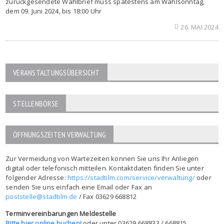
zurückgesendete Wahlbrief muss spätestens am Wahlsonntag,
dem 09. Juni 2024, bis 18:00 Uhr
26. MAI 2024
VERANSTALTUNGSÜBERSICHT
STELLENBÖRSE
ÖFFNUNGSZEITEN VERWALTUNG
Zur Vermeidung von Wartezeiten können Sie uns Ihr Anliegen
digital oder telefonisch mitteilen. Kontaktdaten finden Sie unter
folgender Adresse:
https://stadtilm.com/service/verwaltung/
oder
senden Sie uns einfach eine Email oder Fax an
poststelle@stadtilm.de
/ Fax 03629 668812
Terminvereinbarungen Meldestelle
Bitte hier online buchen!
oder unter 03629 668833 / 668815