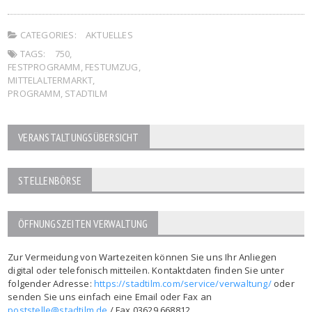
CATEGORIES:
AKTUELLES
TAGS:
750
,
FESTPROGRAMM
,
FESTUMZUG
,
MITTELALTERMARKT
,
PROGRAMM
,
STADTILM
VERANSTALTUNGSÜBERSICHT
STELLENBÖRSE
ÖFFNUNGSZEITEN VERWALTUNG
Zur Vermeidung von Wartezeiten können Sie uns Ihr Anliegen
digital oder telefonisch mitteilen. Kontaktdaten finden Sie unter
folgender Adresse:
https://stadtilm.com/service/verwaltung/
oder
senden Sie uns einfach eine Email oder Fax an
poststelle@stadtilm.de
/ Fax 03629 668812