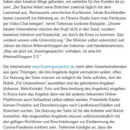
haben aber kreative Wege gefunden, um weiterhin für ihre Kunden da zu
sein: „Der Bäcker liefert seine Brötchen zweimal täglich mit dem
Lastenrad aus, Restaurants verschicken Kochkisten, lokale Buchhändler
bieten Lesestoff zur Abholung an, im Fitness-Studio kann man Fernkurse
per Video-Chat belegen“, nennt Tiefensee konkrete Beispiele. „Unsere
lokalen Unternehmer stecken den Kopf nicht in den Sand, sondern
beweisen Initiative und Kreativität, um durch die Krise zu kommen. Das
verdient unsere volle Unterstützung.“ Der Minister selbst unterstützt seit
Jahren die Aktion #HeimatShoppen der Industrie- und Handelskammern.
„Was wir jetzt mit ‚thueringenpackts‘ vorhaben, ist eine Art
#HeimatShoppen 2.0.“
Die Internetseite
www.thueringenpackts.de
steht allen Gewerbetreibenden
aus ganz Thüringen, die ihre Angebote digital vermarkten wollen, offen.
Zur Nutzung der Seite müssen sie lediglich die Seite aufrufen, dort die
Rubrik „Für Unternehmen“ auswählen und die geforderten Angaben
(Adresse, Web-Kontakt, Foto und Beschreibung des Angebots) eingeben.
In Kürze kann das Angebot dann wie bei anderen bekannten Online-
Plattformen auch fortlaufend selbst editiert werden. Potentielle Käufer
können Produkte und Dienstleistungen nach Landkreisen/Städten und
Branchen suchen. Die Nutzung der Seite ist für alle Anbieter und Nutzer
kostenfrei. Alle eingestellten Angebote müssen selbstverständlich mit
den gültigen Richtlinien und Beschränkungen zur Eindämmung der
Corona-Pandemie konform sein. Tiefensee kündigte an, dass die