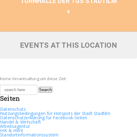
TURNHALLE DER TGS STADTILM
EVENTS AT THIS LOCATION
Keine Verantsaltung um diese Zeit
Search
for:
Seiten
Datenschutz
Nutzungsbedingungen für Hotspots der Stadt Stadtilm
Datenschutzerklärung für Facebook-Seiten
Handel & Wirtschaft
Arbeitsagentur
IHK & HWK
Standortinformationssystem