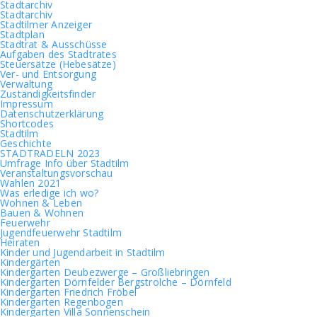
Stadtarchiv
Stadtarchiv
Stadtilmer Anzeiger
Stadtplan
Stadtrat & Ausschüsse
Aufgaben des Stadtrates
Steuersätze (Hebesätze)
Ver- und Entsorgung
Verwaltung
Zuständigkeitsfinder
Impressum
Datenschutzerklärung
Shortcodes
Stadtilm
Geschichte
STADTRADELN 2023
Umfrage Info über Stadtilm
Veranstaltungsvorschau
Wahlen 2021
Was erledige ich wo?
Wohnen & Leben
Bauen & Wohnen
Feuerwehr
Jugendfeuerwehr Stadtilm
Heiraten
Kinder und Jugendarbeit in Stadtilm
Kindergärten
Kindergarten Deubezwerge – Großliebringen
Kindergarten Dörnfelder Bergstrolche – Dörnfeld
Kindergarten Friedrich Fröbel
Kindergarten Regenbogen
Kindergarten Villa Sonnenschein