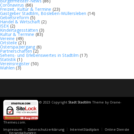
Bürgermeister-News
(86)
Coronavirus
(66)
Freizeit, Kultur & Termine
(23)
Gastgeber Stadtilm, Bösleben-Wüllersleben
(14)
Gebietsreform
(5)
Handel & Wirtschaft
(2)
ISEK
(2)
Kindertagesstätten
(3)
Kultur & Termine
(83)
Vereine
(49)
Ortsteile
(21)
Osterspaziergang
(6)
Partnerschaften
(2)
Sehens- und Erlebenswertes in Stadtilm
(17)
Statistik
(1)
Vereinsregister
(50)
Wahlen
(3)
© 2023 Copyright
Stadt Stadtilm
Theme by
Orane-
Themes.com
.
Impressum
Datenschutzerklärung
InternetStadtplan
Online Dienste
Veranstaltungen