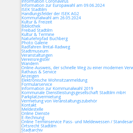
Information Coronavirus
Information zur Europawahl am 09.06.2024
ISEK Stadtilm
Handlungsfelder der ISEK AG2
Kommunalwahl am 26.05.2024
Kultur & Freizeit
Bibliothek
Freibad Stadtilm
Kultur & Termine
Naturlehrpfad Buchberg
Photo Galerie
Radfahren Ilmtal-Radweg
Stadtmuseum
Veranstaltungen
Vereinsregister
Wandern
Online-Ausweis, der schnelle Weg zu einer modernen Ver
Rathaus & Service
Anzeigen
Elektronische Wohnsitzanmeldung
Formularservice
Information zur Kommunalwahl 2019
Kommunale Dienstleistungsgesellschaft Stadtilm mbH
Parkplatzvermietung
Vermietung von Veranstaltungszubehör
Kontakt
Meldestelle
Online Dienste
E-Rechnung
Online Terminservice Pass- und Meldewessen / Standesa
Ortsrecht Stadtilm
Stadtarchiv