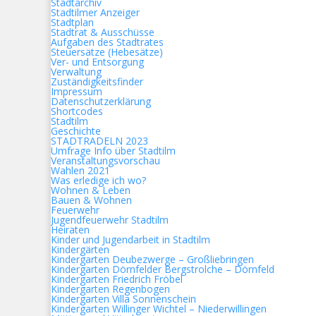
Stadtarchiv
Stadtilmer Anzeiger
Stadtplan
Stadtrat & Ausschüsse
Aufgaben des Stadtrates
Steuersätze (Hebesätze)
Ver- und Entsorgung
Verwaltung
Zuständigkeitsfinder
Impressum
Datenschutzerklärung
Shortcodes
Stadtilm
Geschichte
STADTRADELN 2023
Umfrage Info über Stadtilm
Veranstaltungsvorschau
Wahlen 2021
Was erledige ich wo?
Wohnen & Leben
Bauen & Wohnen
Feuerwehr
Jugendfeuerwehr Stadtilm
Heiraten
Kinder und Jugendarbeit in Stadtilm
Kindergärten
Kindergarten Deubezwerge – Großliebringen
Kindergarten Dörnfelder Bergstrolche – Dörnfeld
Kindergarten Friedrich Fröbel
Kindergarten Regenbogen
Kindergarten Villa Sonnenschein
Kindergarten Willinger Wichtel – Niederwillingen