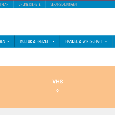
DTPLAN
ONLINE DIENSTE
VERANSTALTUNGEN
BEN
KULTUR & FREIZEIT
HANDEL & WIRTSCHAFT
VHS