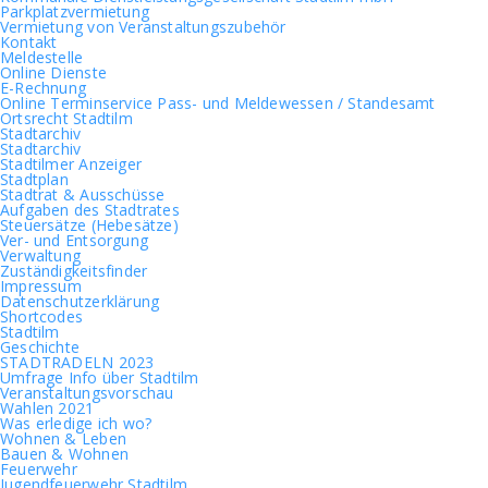
Parkplatzvermietung
Vermietung von Veranstaltungszubehör
Kontakt
Meldestelle
Online Dienste
E-Rechnung
Online Terminservice Pass- und Meldewessen / Standesamt
Ortsrecht Stadtilm
Stadtarchiv
Stadtarchiv
Stadtilmer Anzeiger
Stadtplan
Stadtrat & Ausschüsse
Aufgaben des Stadtrates
Steuersätze (Hebesätze)
Ver- und Entsorgung
Verwaltung
Zuständigkeitsfinder
Impressum
Datenschutzerklärung
Shortcodes
Stadtilm
Geschichte
STADTRADELN 2023
Umfrage Info über Stadtilm
Veranstaltungsvorschau
Wahlen 2021
Was erledige ich wo?
Wohnen & Leben
Bauen & Wohnen
Feuerwehr
Jugendfeuerwehr Stadtilm