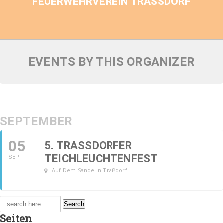
FEUERWEHRVEREIN TRASSDORF
EVENTS BY THIS ORGANIZER
SEPTEMBER
05
5. TRASSDORFER T
EICHLEUCHTENFEST
SEP
Auf Dem Sande In Traßdorf
Search
for:
Seiten