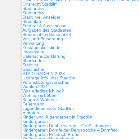
Ortsrecht Stadtilm
Stadtarchiv
Stadtarchiv
Stadtilmer Anzeiger
Stadtplan
Stadtrat & Ausschüsse
Aufgaben des Stadtrates
Steuersätze (Hebesätze)
Ver- und Entsorgung
Verwaltung
Zuständigkeitsfinder
Impressum
Datenschutzerklärung
Shortcodes
Stadtilm
Geschichte
STADTRADELN 2023
Umfrage Info über Stadtilm
Veranstaltungsvorschau
Wahlen 2021
Was erledige ich wo?
Wohnen & Leben
Bauen & Wohnen
Feuerwehr
Jugendfeuerwehr Stadtilm
Heiraten
Kinder und Jugendarbeit in Stadtilm
Kindergärten
Kindergarten Deubezwerge – Großliebringen
Kindergarten Dörnfelder Bergstrolche – Dörnfeld
Kindergarten Friedrich Fröbel
Kindergarten Regenbogen