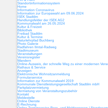
Standortinformationssystem
Home
Information Coronavirus
Information zur Europawahl am 09.06.2024
ISEK Stadtilm
Handlungsfelder der ISEK AG2
Kommunalwahl am 26.05.2024
Kultur & Freizeit
Bibliothek
Freibad Stadtilm
Kultur & Termine
Naturlehrpfad Buchberg
Photo Galerie
Radfahren Ilmtal-Radweg
Stadtmuseum
Veranstaltungen
Vereinsregister
Wandern
Online-Ausweis, der schnelle Weg zu einer modernen Verw
Rathaus & Service
Anzeigen
Elektronische Wohnsitzanmeldung
Formularservice
Information zur Kommunalwahl 2019
Kommunale Dienstleistungsgesellschaft Stadtilm mbH
Parkplatzvermietung
Vermietung von Veranstaltungszubehör
Kontakt
Meldestelle
Online Dienste
E-Rechnung
Online Terminservice Pass- und Meldewessen / Standesam