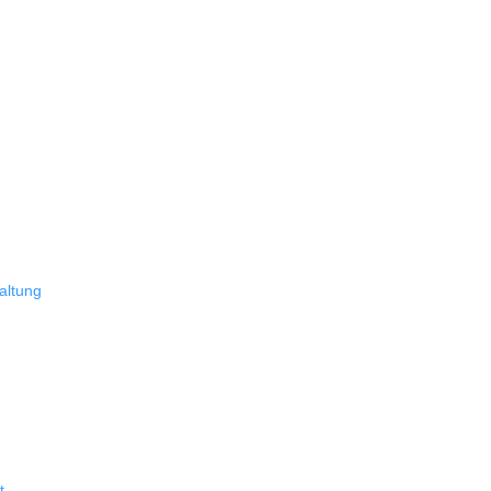
altung
t